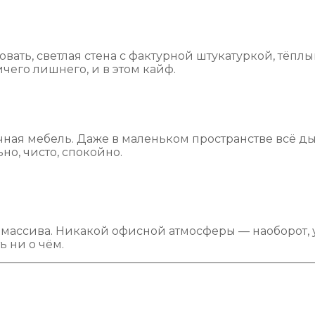
овать, светлая стена с фактурной штукатуркой, тёп
ичего лишнего, и в этом кайф.
чная мебель. Даже в маленьком пространстве всё д
но, чисто, спокойно.
массива. Никакой офисной атмосферы — наоборот, у
ь ни о чём.