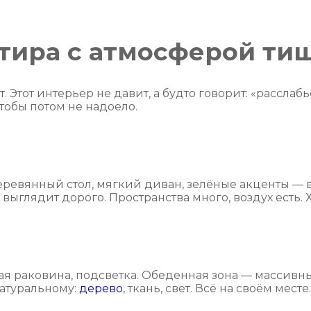
тира с атмосферой ти
т. Этот интерьер не давит, а будто говорит: «расслабь
тобы потом не надоело.
деревянный стол, мягкий диван, зелёные акценты — 
ыглядит дорого. Пространства много, воздух есть. Х
кая раковина, подсветка. Обеденная зона — массивн
натуральному:
дерево
, ткань, свет. Всё на своём месте.