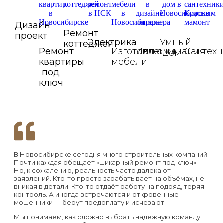
Дизайн
Ремонт
проект
Электрика
Умный
коттеджей
Ремонт
Изготовление
Иллюминация
Сантехн
дом
квартиры
мебели
под
ключ
В Новосибирске сегодня много строительных компаний.
Почти каждая обещает «шикарный ремонт под ключ».
Но, к сожалению, реальность часто далека от
заявлений. Кто-то просто зарабатывает на объёмах, не
вникая в детали. Кто-то отдаёт работу на подряд, теряя
контроль. А иногда встречаются и откровенные
мошенники — берут предоплату и исчезают.
Мы понимаем, как сложно выбрать надёжную команду.