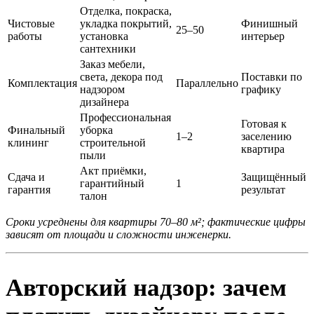
Отделка, покраска,
Чистовые
укладка покрытий,
Финишный
25–50
работы
установка
интерьер
сантехники
Заказ мебели,
света, декора под
Поставки по
Комплектация
Параллельно
надзором
графику
дизайнера
Профессиональная
Готовая к
Финальный
уборка
1–2
заселению
клининг
строительной
квартира
пыли
Акт приёмки,
Сдача и
Защищённый
гарантийный
1
гарантия
результат
талон
Сроки усреднены для квартиры 70–80 м²; фактические цифры
зависят от площади и сложности инженерки.
Авторский надзор: зачем