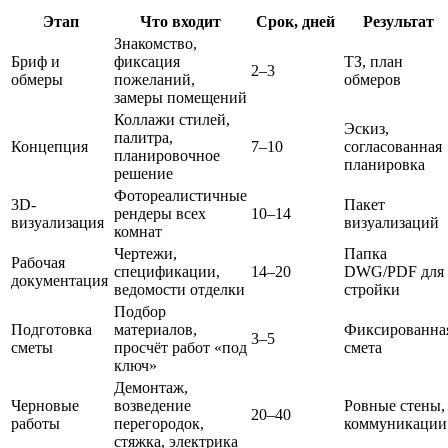
Этап
Что входит
Срок, дней
Результат
Знакомство,
Бриф и
фиксация
ТЗ, план
2–3
обмеры
пожеланий,
обмеров
замеры помещений
Коллажи стилей,
Эскиз,
палитра,
Концепция
7–10
согласованная
планировочное
планировка
решение
Фотореалистичные
3D-
Пакет
рендеры всех
10–14
визуализация
визуализаций
комнат
Чертежи,
Папка
Рабочая
спецификации,
14–20
DWG/PDF для
документация
ведомости отделки
стройки
Подбор
Подготовка
материалов,
Фиксированна
3–5
сметы
просчёт работ «под
смета
ключ»
Демонтаж,
Черновые
возведение
Ровные стены,
20–40
работы
перегородок,
коммуникации
стяжка, электрика