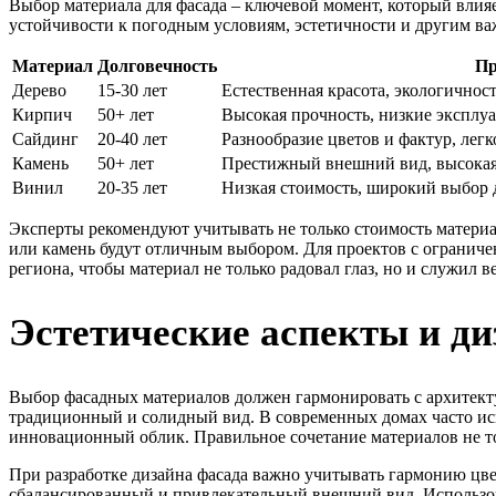
Выбор материала для фасада – ключевой момент, который влия
устойчивости к погодным условиям, эстетичности и другим в
Материал
Долговечность
Пр
Дерево
15-30 лет
Естественная красота, экологичнос
Кирпич
50+ лет
Высокая прочность, низкие эксплу
Сайдинг
20-40 лет
Разнообразие цветов и фактур, лег
Камень
50+ лет
Престижный внешний вид, высокая
Винил
20-35 лет
Низкая стоимость, широкий выбор д
Эксперты рекомендуют учитывать не только стоимость материал
или камень будут отличным выбором. Для проектов с огранич
региона, чтобы материал не только радовал глаз, но и служил в
Эстетические аспекты и ди
Выбор фасадных материалов должен гармонировать с архитект
традиционный и солидный вид. В современных домах часто исп
инновационный облик. Правильное сочетание материалов не т
При разработке дизайна фасада важно учитывать гармонию цв
сбалансированный и привлекательный внешний вид. Использов