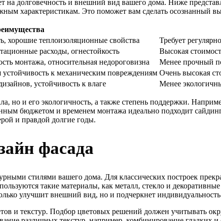
ет на долговечность и внешний вид вашего дома. Ниже предста
ажным характеристикам. Это поможет вам сделать осознанный вы
еимущества
ть, хорошие теплоизоляционные свойства
Требует регулярн
атационные расходы, огнестойкость
Высокая стоимост
кость монтажа, относительная недороговизна
Менее прочный по
 устойчивость к механическим повреждениям
Очень высокая ст
изайнов, устойчивость к влаге
Менее экологичны
а, но и его экологичность, а также степень поддержки. Наприме
енным бюджетом и временем монтажа идеально подходит сайдинг
ерой и правдой долгие годы.
зайн фасада
урными стилями вашего дома. Для классических построек прекр
ользуются такие материалы, как металл, стекло и декоративны
олько улучшит внешний вид, но и подчеркнет индивидуальность
етов и текстур. Подбор цветовых решений должен учитывать ок
ание различных текстур, например, комбинирование гладких и 