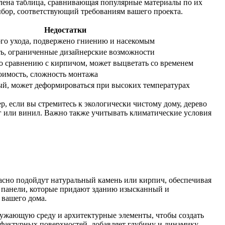
влена таблица, сравнивающая популярные материалы по их
бор, соответствующий требованиям вашего проекта.
Недостатки
ого ухода, подвержено гниению и насекомым
ь, ограниченные дизайнерские возможности
 сравнению с кирпичом, может выцветать со временем
оимость, сложность монтажа
й, может деформироваться при высоких температурах
р, если вы стремитесь к экологически чистому дому, дерево
 или винил. Важно также учитывать климатические условия
асно подойдут натуральный камень или кирпич, обеспечивая
е панели, которые придают зданию изысканный и
 вашего дома.
ружающую среду и архитектурные элементы, чтобы создать
фактурных поверхностей, добавляет глубину и динамику