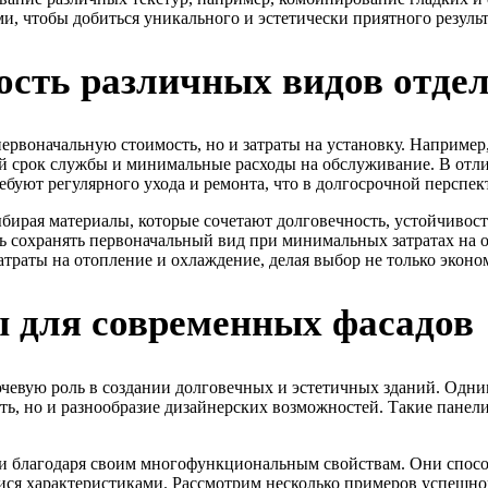
и, чтобы добиться уникального и эстетически приятного результ
сть различных видов отде
ервоначальную стоимость, но и затраты на установку. Например
й срок службы и минимальные расходы на обслуживание. В отл
ебуют регулярного ухода и ремонта, что в долгосрочной перспе
ыбирая материалы, которые сочетают долговечность, устойчиво
ь сохранять первоначальный вид при минимальных затратах на 
атраты на отопление и охлаждение, делая выбор не только экон
 для современных фасадов
чевую роль в создании долговечных и эстетичных зданий. Одн
ть, но и разнообразие дизайнерских возможностей. Такие панел
ми благодаря своим многофункциональным свойствам. Они спосо
ися характеристиками. Рассмотрим несколько примеров успешн