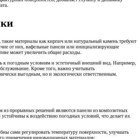
ата.
лки
, такие материалы как кирпич или натуральный камень требуют
ичие от них, вафельные панели или инициализирующие
ктиве может увеличить общие расходы.
сть к погодным условиям и эстетичный внешний вид. Например,
обслуживание. Кроме того, важно учитывать
омически выгодным, но и экологически ответственным.
им из прорывных решений являются панели из композитных
и устойчивы к воздействию погодных условий, что делает их
бны сами регулировать температуру поверхности, улучшать
ого применения инновационных материалов: