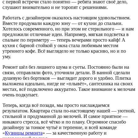
с первой встречи стало понятно — ребята знают своё дело,
слушают внимательно и не торопят с решениями.
Работать с дизайнером оказалось настоящим удовольствием.
Вместе продумали каждую зону — от кухни до спальни.
Хотелось современного, но при этом не стерильного — и нам
предложили отличные идеи. Например, мягкая подсветка в
спальне по периметру — теперь вечерами просто кайф! А
кухня с барной стойкой у окна стала любимым местом
утреннего кофе. Всё выглядело не только красиво, но и по
уму.
Ремонт шёл без лишнего шума и суеты. Постоянно были на
связи, отправляли фото, уточняли детали. В ванной сделали
душевую без бортиков — выглядит дорого и удобно. Плитка
выложена идеально, нигде не «плывёт», сантехника на своих
местах, всё подключено аккуратно. Такое внимание к мелочам
очень подкупает.
Теперь, когда всё позади, мы просто наслаждаемся
результатом. Квартира стала по-настоящему нашей — уютной,
стильной и продуманной до мелочей. И самое приятное —
никакого стресса, всё чётко и по плану. Огромное спасибо
дизайнеру за тонкое чутьё и терпение, и всей команде
«
Кузницы ремонта
» — за качественную работу и