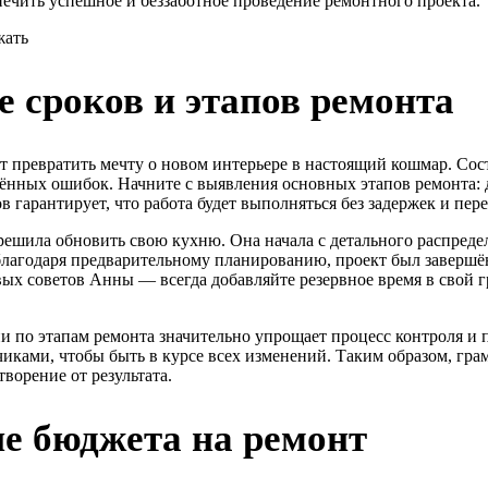
печить успешное и беззаботное проведение ремонтного проекта.
 сроков и этапов ремонта
т превратить мечту о новом интерьере в настоящий кошмар. Сос
ённых ошибок. Начните с выявления основных этапов ремонта: д
 гарантирует, что работа будет выполняться без задержек и пер
ешила обновить свою кухню. Она начала с детального распредел
, благодаря предварительному планированию, проект был завершё
ых советов Анны — всегда добавляйте резервное время в свой г
и по этапам ремонта значительно упрощает процесс контроля и 
дчиками, чтобы быть в курсе всех изменений. Таким образом, г
ворение от результата.
е бюджета на ремонт