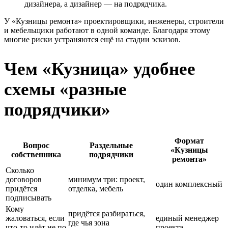
дизайнера, а дизайнер — на подрядчика.
У «Кузницы ремонта» проектировщики, инженеры, строители
и мебельщики работают в одной команде. Благодаря этому
многие риски устраняются ещё на стадии эскизов.
Чем «Кузница» удобнее
схемы «разные
подрядчики»
Формат
Вопрос
Раздельные
«Кузницы
собственника
подрядчики
ремонта»
Сколько
договоров
минимум три: проект,
один комплексный
придётся
отделка, мебель
подписывать
Кому
придётся разбираться,
жаловаться, если
единый менеджер
где чья зона
что-то идёт не по
проекта