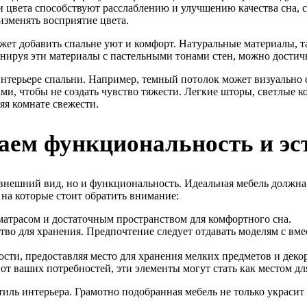
и цвета способствуют расслаблению и улучшению качества сна, 
изменять восприятие цвета.
жет добавить спальне уют и комфорт. Натуральные материалы, т
инируя эти материалы с пастельными тонами стен, можно достич
интерьере спальни. Например, темный потолок может визуально
ми, чтобы не создать чувство тяжести. Легкие шторы, светлые к
яя комнате свежести.
таем функциональность и эс
внешний вид, но и функциональность. Идеальная мебель должна г
на которые стоит обратить внимание:
матрасом и достаточным пространством для комфортного сна.
во для хранения. Предпочтение следует отдавать моделям с вм
сти, предоставляя место для хранения мелких предметов и деко
т ваших потребностей, эти элементы могут стать как местом для 
иль интерьера. Грамотно подобранная мебель не только украсит 