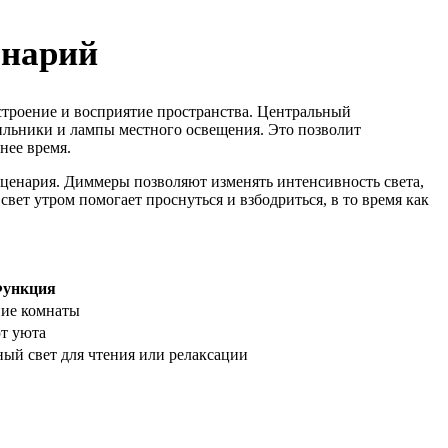
енарий
астроение и восприятие пространства. Центральный
ильники и лампы местного освещения. Это позволит
нее время.
сценария. Диммеры позволяют изменять интенсивность света,
вет утром помогает проснуться и взбодриться, в то время как
ункция
ние комнаты
т уюта
ый свет для чтения или релаксации