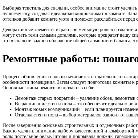
Выбирая текстиль для спальни, особое внимание стоит уделить 
лучшему сну, создавая идеальный микроклимат в комнате. Зан
оттенков добавит комнате уюта и поможет расслабиться перед 
Декоративные элементы играют не меньшую роль в создании ат
могут стать теми самыми деталями, которые превратят вашу сп
что в спальне важно соблюдение общей гармонии и баланса, ч
Ремонтные работы: пошаго
Процесс обновления спальни начинается с тщательного планир
особенности помещения. Затем следует подготовка комнаты к р
Основные этапы ремонта включают в себя:
Демонтаж старых покрытий – удаление обоев, демонтаж 
Выравнивание стен и пола – это обеспечит идеально ров
Монтаж новых коммуникаций – если планируется измене
Отделка стен и пола – выбор материалов зависит от ваше
После завершения основных строительных и отделочных работ, 
Важно уделить внимание выбору качественной и комфортной ме
роль: постельное белье, шторы и покрывала должны гармониро