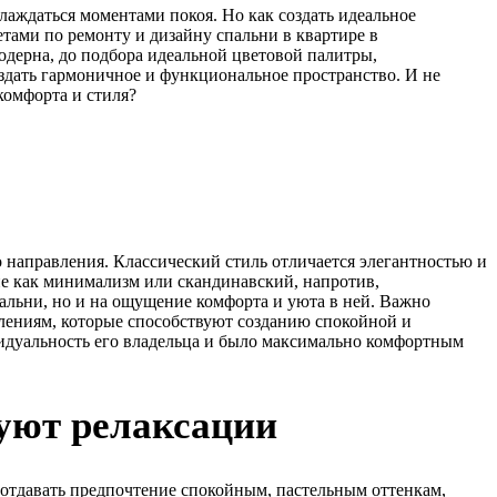
слаждаться моментами покоя. Но как создать идеальное
тами по ремонту и дизайну спальни в квартире в
одерна, до подбора идеальной цветовой палитры,
оздать гармоничное и функциональное пространство. И не
комфорта и стиля?
 направления. Классический стиль отличается элегантностью и
е как минимализм или скандинавский, напротив,
пальни, но и на ощущение комфорта и уюта в ней. Важно
авлениям, которые способствуют созданию спокойной и
видуальность его владельца и было максимально комфортным
вуют релаксации
отдавать предпочтение спокойным, пастельным оттенкам,