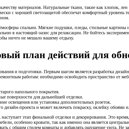
качеству материалов. Натуральные ткани, такие как хлопок, лен
авески с хорошей светозащитой обеспечат комфортный уровень т
сном.
мосферы спальни. Мягкие подушки, пледы, стильные картины ил
альню в настоящий оазис для релаксации. Не бойтесь экспериме
тобы ничто не мешало вашему отдыху.
вый план действий для обн
ования и подготовки. Первым шагом является разработка дизайн
емонтным работам: необходимо освободить пространство от мебел
старого напольного покрытия.
ные поверхности для дальнейшей отделки.
ние освещения или установка дополнительных розеток.
го дизайн-проекта и может включать покраску, оклейку обоями и
наступает этап финальной отделки и декорирования. Это время,
бели, особенно кровати, так как именно она является централь
вать с общим стилем комнаты и добавлять ощущение уюта. Не за