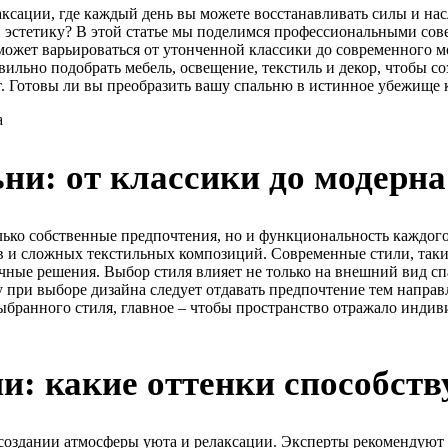
елаксации, где каждый день вы можете восстанавливать силы и на
 эстетику? В этой статье мы поделимся профессиональными сове
может варьироваться от утонченной классики до современного м
ильно подобрать мебель, освещение, текстиль и декор, чтобы с
. Готовы ли вы преобразить вашу спальню в истинное убежище 
ни: от классики до модерна
лько собственные предпочтения, но и функциональность каждого
в и сложных текстильных композиций. Современные стили, таки
ичные решения. Выбор стиля влияет не только на внешний вид с
му при выборе дизайна следует отдавать предпочтение тем напр
ыбранного стиля, главное – чтобы пространство отражало инди
и: какие оттенки способст
 создании атмосферы уюта и релаксации. Эксперты рекомендуют 