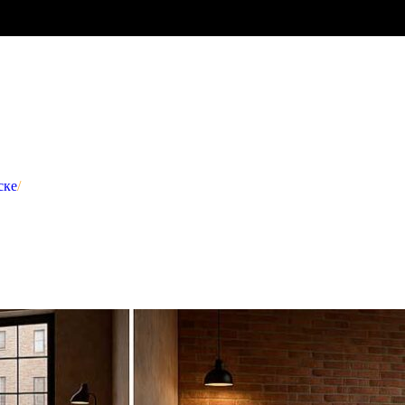
ске
/