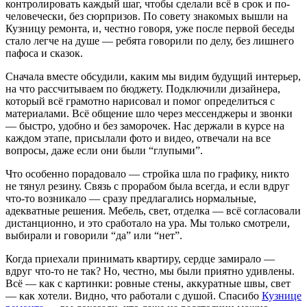
контролировать каждый шаг, чтобы сделали всё в срок и по-
человечески, без сюрпризов. По совету знакомых вышли на
Кузницу ремонта, и, честно говоря, уже после первой беседы
стало легче на душе — ребята говорили по делу, без лишнего
пафоса и сказок.
Сначала вместе обсудили, каким мы видим будущий интерьер,
на что рассчитываем по бюджету. Подключили дизайнера,
который всё грамотно нарисовал и помог определиться с
материалами. Всё общение шло через мессенджеры и звонки
— быстро, удобно и без заморочек. Нас держали в курсе на
каждом этапе, присылали фото и видео, отвечали на все
вопросы, даже если они были “глупыми”.
Что особенно порадовало — стройка шла по графику, никто
не тянул резину. Связь с прорабом была всегда, и если вдруг
что-то возникало — сразу предлагались нормальные,
адекватные решения. Мебель, свет, отделка — всё согласовали
дистанционно, и это сработало на ура. Мы только смотрели,
выбирали и говорили “да” или “нет”.
Когда приехали принимать квартиру, сердце замирало —
вдруг что-то не так? Но, честно, мы были приятно удивлены.
Всё — как с картинки: ровные стены, аккуратные швы, свет
— как хотели. Видно, что работали с душой. Спасибо
Кузнице